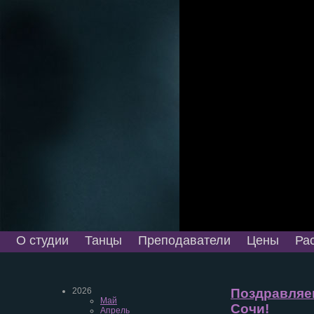
О студии
Танцы
Преподаватели
Цены
Ра
2026
Поздравляем
Май
Сочи!
Апрель