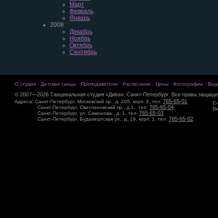
Март
Февраль
Январь
2008
Декабрь
Ноябрь
Октябрь
Сентябрь
·
·
·
·
·
·
О студии
Детские танцы
Преподаватели
Расписание
Цены
Фотографии
Вид
© 2007—2026 Танцевальная студия «Дива», Санкт-Петербург. Все права защище
765-65-01
Адреса: Санкт-Петербург, Московский пр., д. 205, корп. 2, тел.
E-
765-65-04
Санкт-Петербург, Светлановский пр., д.1., тел.
Вк
765-65-03
Санкт-Петербург, ул. Симонова., д. 1, тел.
765-65-02
Санкт-Петербург, Будапештская ул., д. 19, корп. 1, тел.