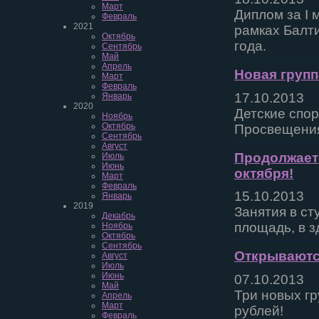
Март
Диплом за I
Февраль
2021
рамках Балт
Октябрь
года.
Сентябрь
Май
Апрель
Новая групп
Март
Февраль
17.10.2013
Январь
2020
Детские спор
Ноябрь
Октябрь
Просвещени
Сентябрь
Август
Продолжаетс
Июль
Июнь
октября!
Март
Февраль
15.10.2013
Январь
2019
Занятия в ст
Декабрь
площадь, в з
Ноябрь
Октябрь
Сентябрь
Открываются
Август
Июль
Июнь
07.10.2013
Май
Три новых гр
Апрель
Март
рублей!
Февраль