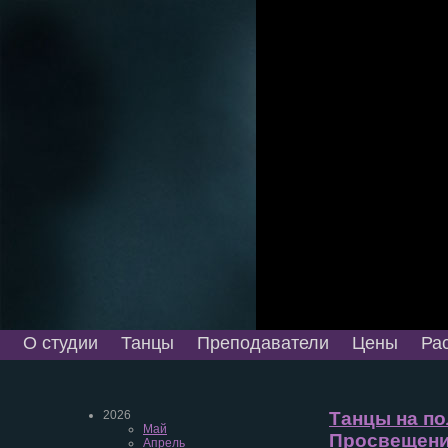
О студии
Танцы
Преподаватели
Цены
Ра
2026
Танцы на по
Май
Просвещения
Апрель