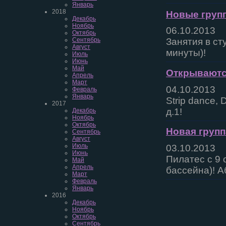
Январь
2018
Новые групп
Декабрь
Ноябрь
06.10.2013
Октябрь
Сентябрь
Занятия в ст
Август
минуты)!
Июль
Июнь
Май
Открываются
Апрель
Март
04.10.2013
Февраль
Январь
Strip dance, 
2017
д.1!
Декабрь
Ноябрь
Октябрь
Новая групп
Сентябрь
Август
Июль
03.10.2013
Июнь
Пилатес с 9 
Май
Апрель
бассейна)! А
Март
Февраль
Январь
2016
Декабрь
Ноябрь
Октябрь
Сентябрь