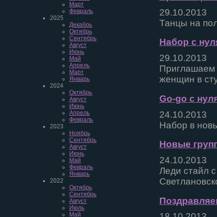
Март
29.10.2013
Февраль
2025
Танцы на пол
Декабрь
Октябрь
Сентябрь
Набор с нул
Август
Июнь
29.10.2013
Май
Апрель
Приглашаем 
Март
женщин в ст
Январь
2024
Октябрь
Go-go с нул
Август
Июнь
24.10.2013
Апрель
Февраль
Набор в новы
2023
Ноябрь
Сентябрь
Новые груп
Август
Июнь
24.10.2013
Май
Февраль
Леди стайл с 
Январь
Светлановско
2022
Октябрь
Сентябрь
Поздравляем
Август
Июль
Май
18.10.2013