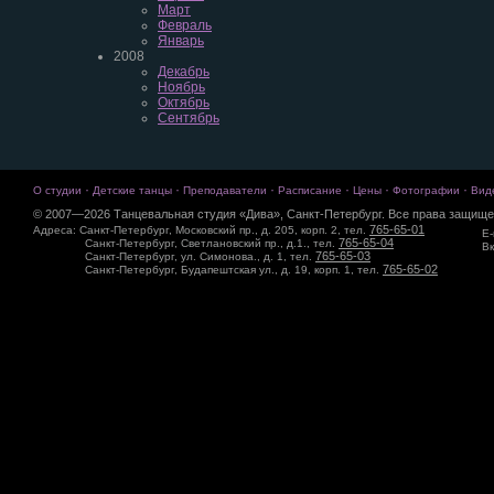
Март
Февраль
Январь
2008
Декабрь
Ноябрь
Октябрь
Сентябрь
·
·
·
·
·
·
О студии
Детские танцы
Преподаватели
Расписание
Цены
Фотографии
Вид
© 2007—2026 Танцевальная студия «Дива», Санкт-Петербург. Все права защище
765-65-01
Адреса: Санкт-Петербург, Московский пр., д. 205, корп. 2, тел.
E-
765-65-04
Санкт-Петербург, Светлановский пр., д.1., тел.
Вк
765-65-03
Санкт-Петербург, ул. Симонова., д. 1, тел.
765-65-02
Санкт-Петербург, Будапештская ул., д. 19, корп. 1, тел.