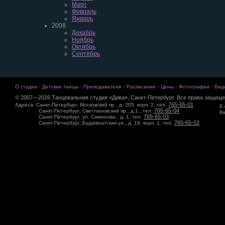
Март
Февраль
Январь
2008
Декабрь
Ноябрь
Октябрь
Сентябрь
·
·
·
·
·
·
О студии
Детские танцы
Преподаватели
Расписание
Цены
Фотографии
Вид
© 2007—2026 Танцевальная студия «Дива», Санкт-Петербург. Все права защище
765-65-01
Адреса: Санкт-Петербург, Московский пр., д. 205, корп. 2, тел.
E-
765-65-04
Санкт-Петербург, Светлановский пр., д.1., тел.
Вк
765-65-03
Санкт-Петербург, ул. Симонова., д. 1, тел.
765-65-02
Санкт-Петербург, Будапештская ул., д. 19, корп. 1, тел.