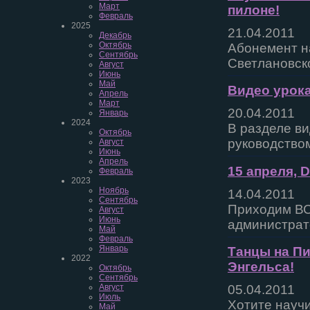
Март
пилоне!
Февраль
2025
21.04.2011
Декабрь
Октябрь
Абонемент на
Сентябрь
Светлановско
Август
Июнь
Май
Видео урока
Апрель
Март
20.04.2011
Январь
2024
В разделе в
Октябрь
руководство
Август
Июнь
Апрель
15 апреля, D
Февраль
2023
Ноябрь
14.04.2011
Сентябрь
Приходим ВС
Август
Июнь
администрато
Май
Февраль
Январь
Танцы на Пи
2022
Энгельса!
Октябрь
Сентябрь
Август
05.04.2011
Июль
Хотите научи
Май