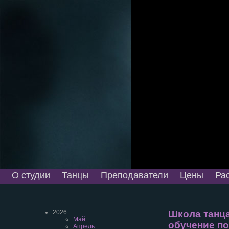
О студии
Танцы
Преподаватели
Цены
Ра
2026
Школа танца
Май
обучение по
Апрель