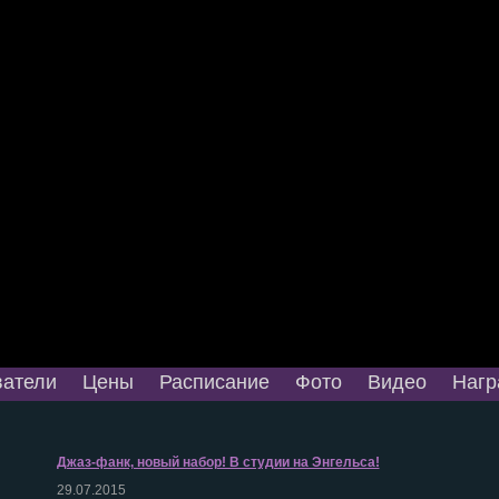
атели
Цены
Расписание
Фото
Видео
Нагр
Джаз-фанк, новый набор! В студии на Энгельса!
29.07.2015