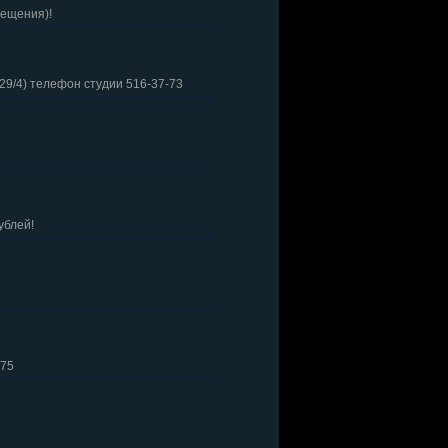
вещения)!
29/4) телефон студии 516-37-73
ублей!
-75