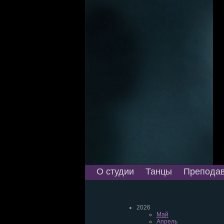
О студии
Танцы
Преподав
2026
Май
Апрель