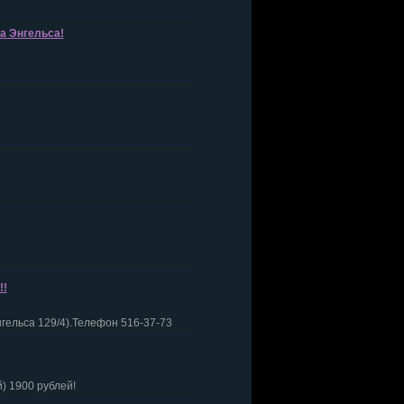
на Энгельса!
!!
гельса 129/4).Телефон 516-37-73
) 1900 рублей!