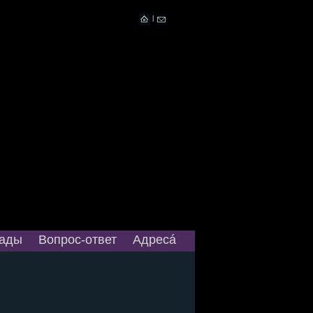
|
ады
Вопрос-ответ
Адресá