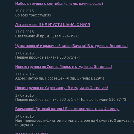
Набор в группы с сентября (с нуля, начинающие)
19.07.2015
Во всех трех студиях
Латина микс!!! НЕ УПУСТИ ШАНС. С НУЛЯ
17.07.2015
Светлановскй пр., д. 1, тел. 294-35-75
Чувственный и красивый танец Бачата! В студии на Энгельса!
17.07.2015
Первое пробное занятие 350 рублей!
Новые группы по Zumba fitness в студии на Энгельса!
17.07.2015
Адрес: метро пр. Просвещения (пр. Энгельса 129/4)
Новая группа по Стретчингу! В студии на Энгельса!
17.07.2015
Первое пробное занятие 200 рублей! Телефон студии 516-37-73
Внимание! Детский лагерь! Еще можно успеть на 4 смену!
14.07.2015
Идет прием сертификатов и оплаты лагеря на 4 смену (с 3 августа по 
не упустите шанс!