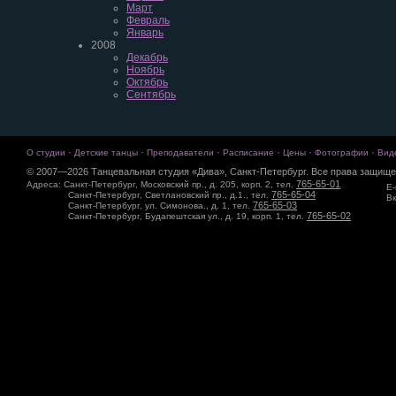
Март
Февраль
Январь
2008
Декабрь
Ноябрь
Октябрь
Сентябрь
·
·
·
·
·
·
О студии
Детские танцы
Преподаватели
Расписание
Цены
Фотографии
Вид
© 2007—2026 Танцевальная студия «Дива», Санкт-Петербург. Все права защище
765-65-01
Адреса: Санкт-Петербург, Московский пр., д. 205, корп. 2, тел.
E-
765-65-04
Санкт-Петербург, Светлановский пр., д.1., тел.
Вк
765-65-03
Санкт-Петербург, ул. Симонова., д. 1, тел.
765-65-02
Санкт-Петербург, Будапештская ул., д. 19, корп. 1, тел.