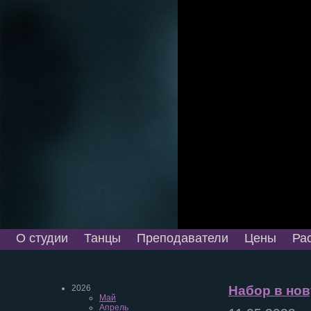
О студии
Танцы
Преподаватели
Цены
Ра
2026
Набор в нову
Май
Апрель