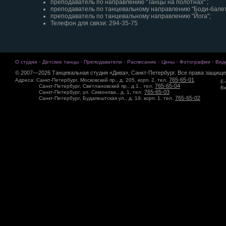
преподаватель по направлению "Танцы на полотнах" ;
преподаватель по танцевальному направлению "Боди-балет
преподаватель по танцевальному направлению "Йога";
Телефон для связи: 294-35-75
·
·
·
·
·
·
О студии
Детские танцы
Преподаватели
Расписание
Цены
Фотографии
Вид
© 2007—2026 Танцевальная студия «Дива», Санкт-Петербург. Все права защище
765-65-01
Адреса: Санкт-Петербург, Московский пр., д. 205, корп. 2, тел.
E-
765-65-04
Санкт-Петербург, Светлановский пр., д.1., тел.
Вк
765-65-03
Санкт-Петербург, ул. Симонова., д. 1, тел.
765-65-02
Санкт-Петербург, Будапештская ул., д. 19, корп. 1, тел.