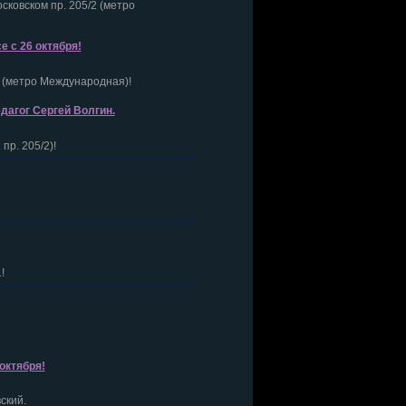
сковском пр. 205/2 (метро
 с 26 октября!
1 (метро Международная)!
едагог Сергей Волгин.
пр. 205/2)!
!
октября!
ский.