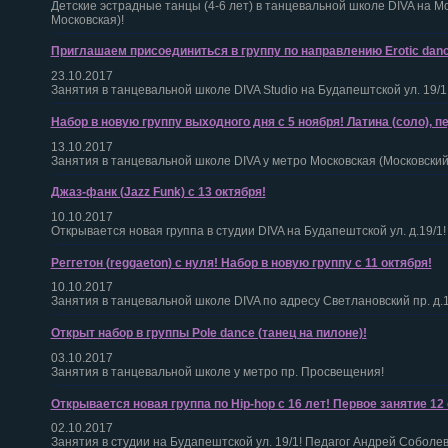
Детские эстрадные танцы (4-6 лет) в танцевальной школе DIVA на Мо
Московская)!
Приглашаем присоединиться в группу по направлению Erotic dance
23.10.2017
Занятия в танцевальной школе DIVA Studio на Будапештской ул. 19/
Набор в новую группу выходного дня с 5 ноября! Латина (соло), п
13.10.2017
Занятия в танцевальной школе DIVA у метро Московская (Московский 
Джаз-фанк (Jazz Funk) с 13 октября!
10.10.2017
Открывается новая группа в студии DIVA на Будапештской ул. д.19/1!
Реггетон (reggaeton) с нуля! Набор в новую группу с 11 октября!
10.10.2017
Занятия в танцевальной школе DIVA по адресу Светлановский пр. д.1
Открыт набор в группы Pole dance (танец на пилоне)!
03.10.2017
Занятия в танцевальной школе у метро пр. Просвещения!
Открывается новая группа по Hip-hop с 16 лет! Первое занятие 12 
02.10.2017
Занятия в студии на Будапештской ул. 19/1! Педагог Андрей Соболев