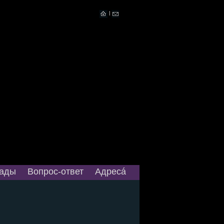
|
ады
Вопрос-ответ
Адресá