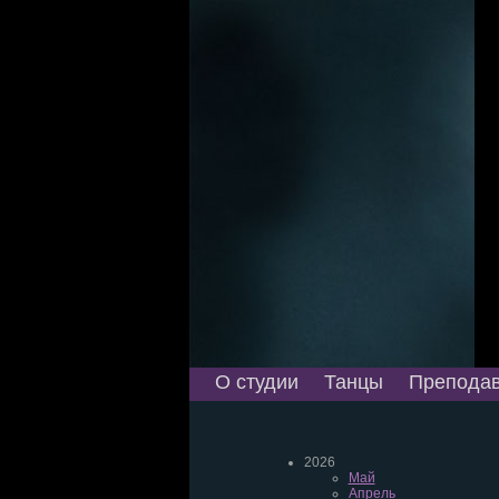
О студии
Танцы
Преподав
2026
Май
Апрель