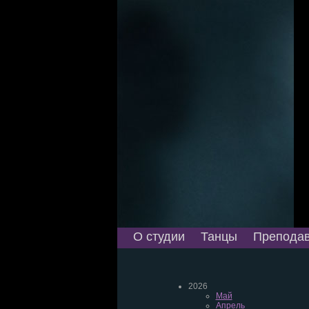
О студии
Танцы
Преподав
2026
Май
Апрель