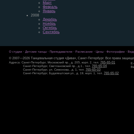
Март
Февраль
Январь
2008
Декабрь
Ноябрь
Октябрь
Сентябрь
·
·
·
·
·
·
О студии
Детские танцы
Преподаватели
Расписание
Цены
Фотографии
Вид
© 2007—2026 Танцевальная студия «Дива», Санкт-Петербург. Все права защище
765-65-01
Адреса: Санкт-Петербург, Московский пр., д. 205, корп. 2, тел.
E-
765-65-04
Санкт-Петербург, Светлановский пр., д.1., тел.
Вк
765-65-03
Санкт-Петербург, ул. Симонова., д. 1, тел.
765-65-02
Санкт-Петербург, Будапештская ул., д. 19, корп. 1, тел.