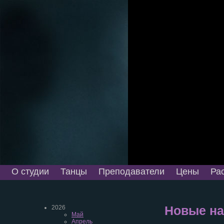
О студии
Танцы
Преподаватели
Цены
Ра
2026
Новые на
Май
Апрель