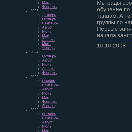
Мы рады соо
Март
Февраль
обучение по
2025
танцам. А та
Декабрь
Октябрь
группы по на
Сентябрь
Август
Первые занят
Июнь
начала заня
Май
Апрель
Март
10.10.2008
Январь
2024
Октябрь
Август
Июнь
Апрель
Февраль
2023
Ноябрь
Сентябрь
Август
Июнь
Май
Февраль
Январь
2022
Октябрь
Сентябрь
Август
Июль
Май