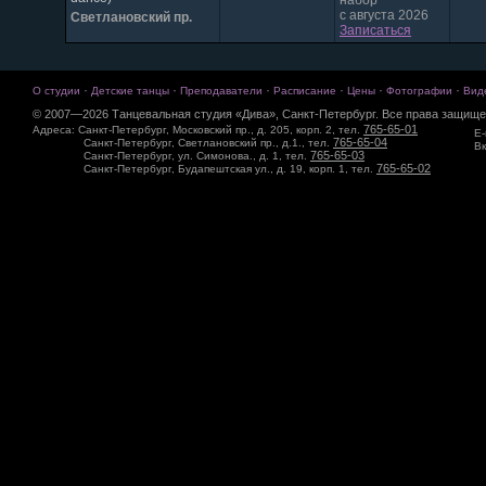
набор
с августа 2026
Светлановский пр.
Записаться
·
·
·
·
·
·
О студии
Детские танцы
Преподаватели
Расписание
Цены
Фотографии
Вид
© 2007—2026 Танцевальная студия «Дива», Санкт-Петербург. Все права защище
765-65-01
Адреса: Санкт-Петербург, Московский пр., д. 205, корп. 2, тел.
E-
765-65-04
Санкт-Петербург, Светлановский пр., д.1., тел.
Вк
765-65-03
Санкт-Петербург, ул. Симонова., д. 1, тел.
765-65-02
Санкт-Петербург, Будапештская ул., д. 19, корп. 1, тел.