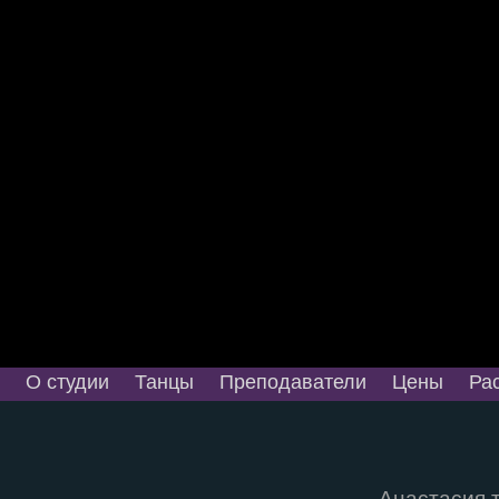
О студии
Танцы
Преподаватели
Цены
Ра
Анастасия т