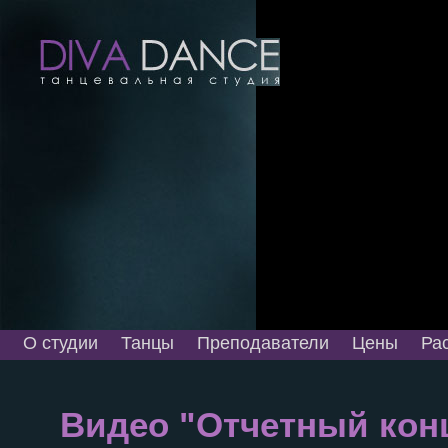
О студии
Танцы
Преподаватели
Цены
Ра
Видео "Отчетный конц