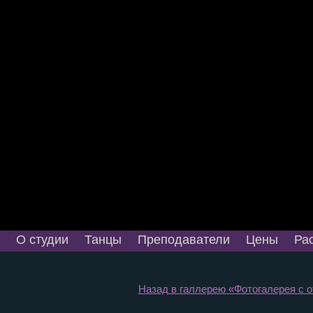
О студии
Танцы
Преподаватели
Цены
Ра
Назад в галлерею «Фотогалерея с от