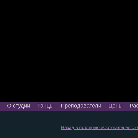
О студии
Танцы
Преподаватели
Цены
Ра
Назад в галлерею «Фотогалерея с от