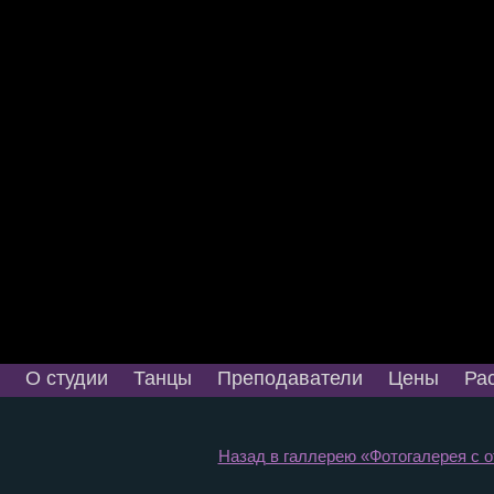
О студии
Танцы
Преподаватели
Цены
Ра
Назад в галлерею «Фотогалерея с от