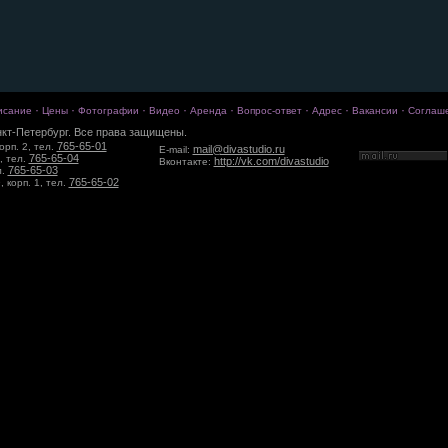
·
·
·
·
·
·
·
·
исание
Цены
Фотографии
Видео
Аренда
Вопрос-ответ
Адрес
Вакансии
Соглаш
кт-Петербург. Все права защищены.
765-65-01
орп. 2, тел.
mail@divastudio.ru
E-mail:
765-65-04
, тел.
http://vk.com/divastudio
Вконтакте:
765-65-03
л.
765-65-02
 корп. 1, тел.