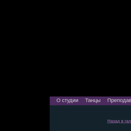
О студии
Танцы
Преподав
Назад в гал