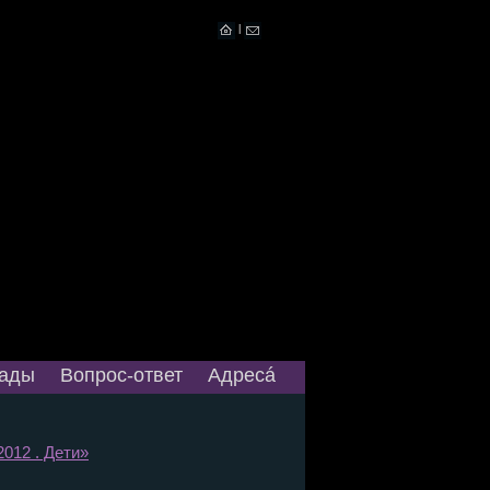
|
ады
Вопрос-ответ
Адресá
2012 . Дети»