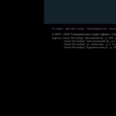
·
·
·
О студии
Детские танцы
Преподаватели
Расп
© 2007—2026 Танцевальная студия «Дива», Сан
Адреса: Санкт-Петербург, Московский пр., д. 205, к
Санкт-Петербург, Светлановский пр., д.1.
Санкт-Петербург, ул. Симонова., д. 1, те
Санкт-Петербург, Будапештская ул., д. 19,