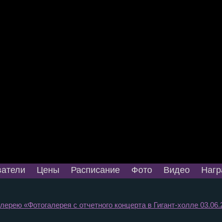
атели
Цены
Расписание
Фото
Видео
Нагр
лерею «Фотогалерея с отчетного концерта в Гигант-холле 03.06.