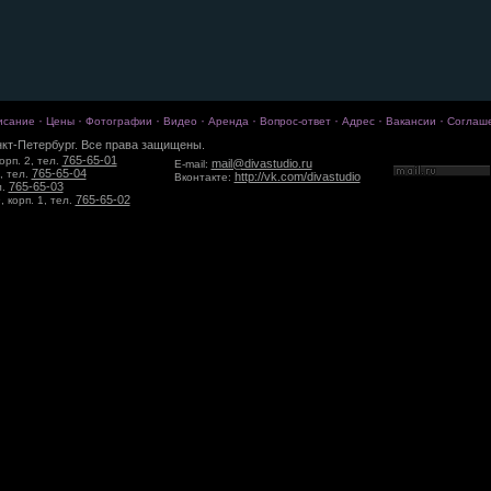
·
·
·
·
·
·
·
·
исание
Цены
Фотографии
Видео
Аренда
Вопрос-ответ
Адрес
Вакансии
Соглаш
кт-Петербург. Все права защищены.
765-65-01
орп. 2, тел.
mail@divastudio.ru
E-mail:
765-65-04
, тел.
http://vk.com/divastudio
Вконтакте:
765-65-03
л.
765-65-02
 корп. 1, тел.