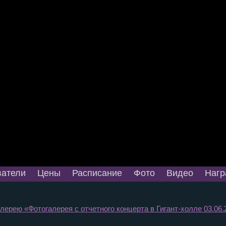
атели
Цены
Расписание
Фото
Видео
Нагр
лерею «Фотогалерея с отчетного концерта в Гигант-холле 03.06.