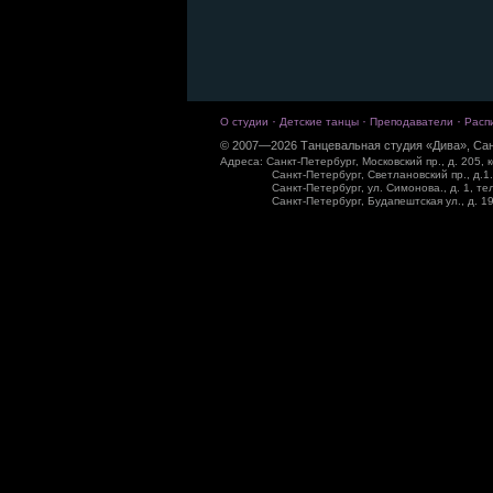
·
·
·
О студии
Детские танцы
Преподаватели
Расп
© 2007—2026 Танцевальная студия «Дива», Сан
Адреса: Санкт-Петербург, Московский пр., д. 205, к
Санкт-Петербург, Светлановский пр., д.1.
Санкт-Петербург, ул. Симонова., д. 1, те
Санкт-Петербург, Будапештская ул., д. 19,