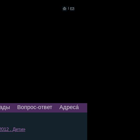
|
ады
Вопрос-ответ
Адресá
2012 . Дети»