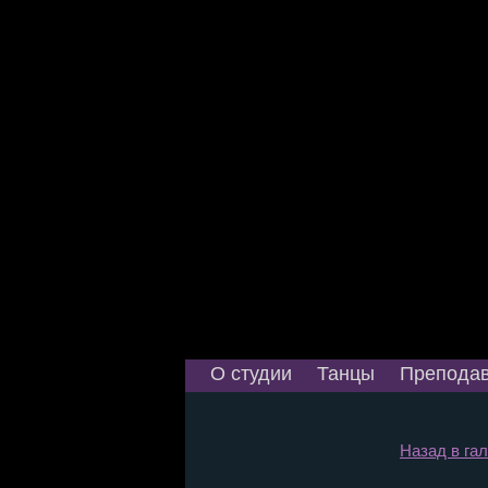
О студии
Танцы
Преподав
Назад в гал