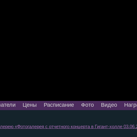
атели
Цены
Расписание
Фото
Видео
Нагр
лерею «Фотогалерея с отчетного концерта в Гигант-холле 03.06.