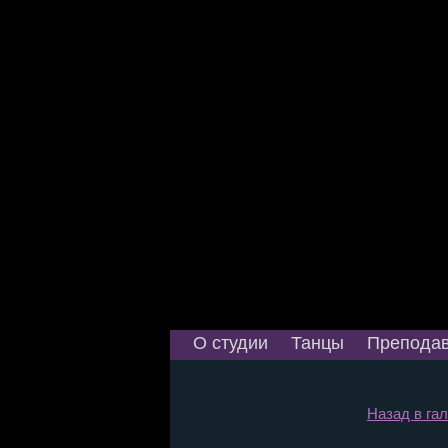
О студии
Танцы
Преподав
Назад в гал