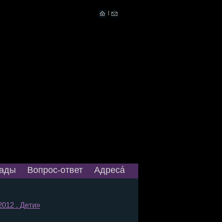
|
ады
Вопрос-ответ
Адресá
2012 . Дети»