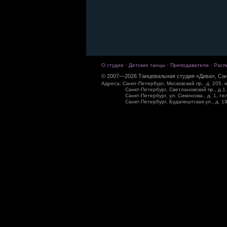
·
·
·
О студии
Детские танцы
Преподаватели
Расп
© 2007—2026 Танцевальная студия «Дива», Сан
Адреса: Санкт-Петербург, Московский пр., д. 205, к
Санкт-Петербург, Светлановский пр., д.1.
Санкт-Петербург, ул. Симонова., д. 1, те
Санкт-Петербург, Будапештская ул., д. 19,