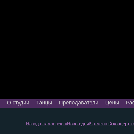
О студии
Танцы
Преподаватели
Цены
Ра
Назад в галлерею «Новогодний отчетный концерт та