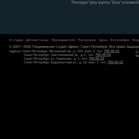
"Попурри" Шоу группа "Diva" основно
·
·
·
·
·
·
О студии
Детские танцы
Преподаватели
Расписание
Цены
Фотографии
Вид
© 2007—2026 Танцевальная студия «Дива», Санкт-Петербург. Все права защище
765-65-01
Адреса: Санкт-Петербург, Московский пр., д. 205, корп. 2, тел.
E-
765-65-04
Санкт-Петербург, Светлановский пр., д.1., тел.
Вк
765-65-03
Санкт-Петербург, ул. Симонова., д. 1, тел.
765-65-02
Санкт-Петербург, Будапештская ул., д. 19, корп. 1, тел.