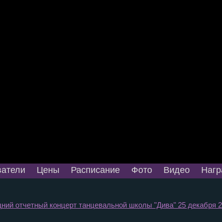
атели
Цены
Расписание
Фото
Видео
Нагр
ний отчетный концерт танцевальной школы "Дива" 25 декабря 20