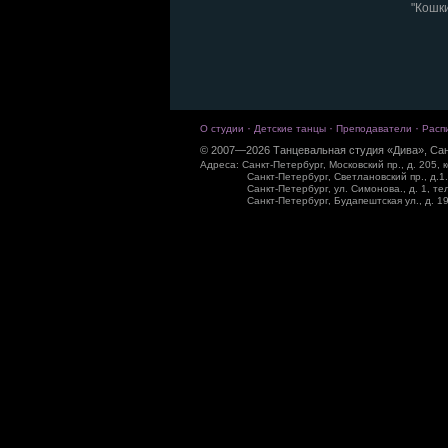
"Кошк
·
·
·
О студии
Детские танцы
Преподаватели
Расп
© 2007—2026 Танцевальная студия «Дива», Сан
Адреса: Санкт-Петербург, Московский пр., д. 205, к
Санкт-Петербург, Светлановский пр., д.1.
Санкт-Петербург, ул. Симонова., д. 1, те
Санкт-Петербург, Будапештская ул., д. 19,