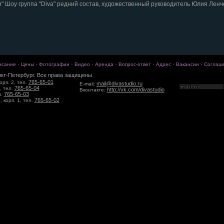
и" Шоу группа "Diva" редний состав, художественный руководитель Юлия Ленч
·
·
·
·
·
·
·
·
исание
Цены
Фотографии
Видео
Аренда
Вопрос-ответ
Адрес
Вакансии
Соглаш
кт-Петербург. Все права защищены.
765-65-01
орп. 2, тел.
mail@divastudio.ru
E-mail:
765-65-04
, тел.
http://vk.com/divastudio
Вконтакте:
765-65-03
л.
765-65-02
 корп. 1, тел.