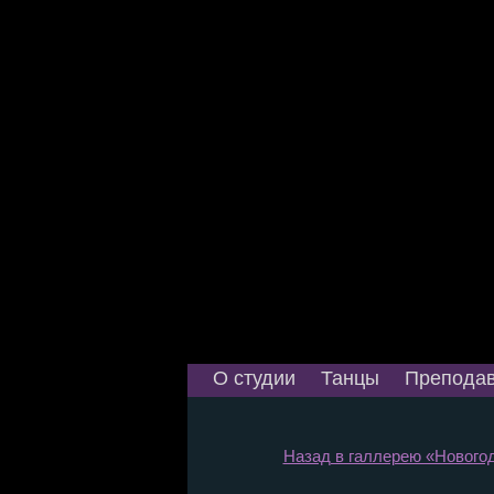
О студии
Танцы
Преподав
Назад в галлерею «Новогод