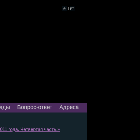
|
ады
Вопрос-ответ
Адресá
11 года. Четвертая часть.»