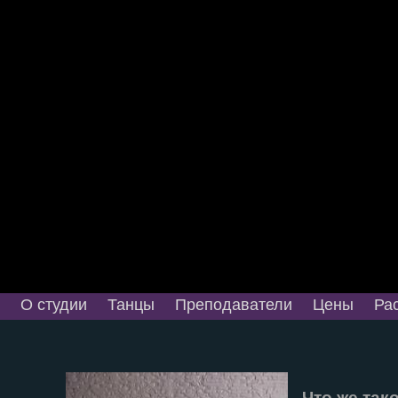
О студии
Танцы
Преподаватели
Цены
Ра
Что же тако