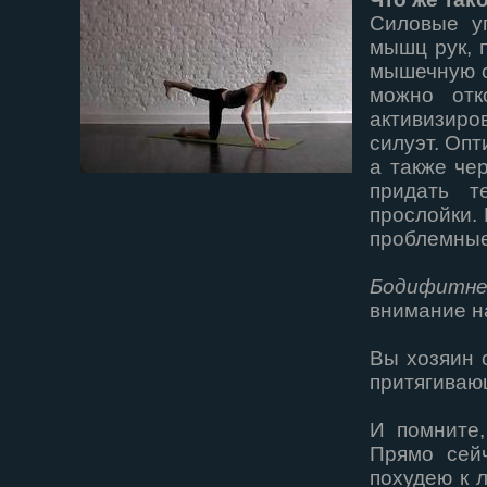
Силовые у
мышц рук, 
мышечную с
можно отк
активизиро
силуэт. Оп
а также че
придать т
прослойки.
проблемные
Бодифитне
внимание н
Вы хозяин 
притягиваю
И помните,
Прямо сейч
похудею к л